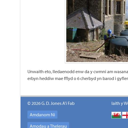
Unwaith eto, lledaenodd enw da y cwmni am wasanaet
erbyn heddiw mae fflyd o 6 cherbyd yn barod i gyfle
© 2026 G. D. Jones A'i Fab
Iaith y W
Amdanom Ni
Amodau a Thelerau