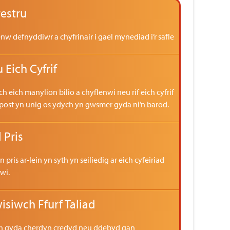
restru
nw defnyddiwr a chyfrinair i gael mynediad i’r safle
 Eich Cyfrif
 eich manylion bilio a chyflenwi neu rif eich cyfrif
 post yn unig os ydych yn gwsmer gyda ni’n barod.
 Pris
 pris ar-lein yn syth yn seiliedig ar eich cyfeiriad
wi.
isiwch Ffurf Taliad
h gyda cherdyn credyd neu ddebyd gan