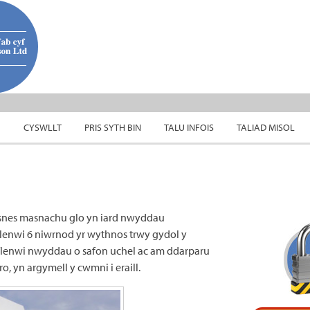
CYSWLLT
PRIS SYTH BIN
TALU INFOIS
TALIAD MISOL
usnes masnachu glo yn iard nwyddau
flenwi 6 niwrnod yr wythnos trwy gydol y
flenwi nwyddau o safon uchel ac am ddarparu
o, yn argymell y cwmni i eraill.