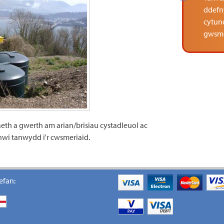
ddefn
cytun
gwsme
h a gwerth am arian/brisiau cystadleuol ac
nwi tanwydd i'r cwsmeriaid.
efan: