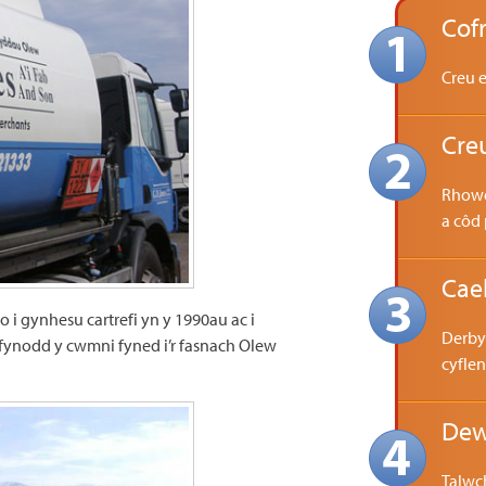
Cof
Creu e
Creu
Rhowch
a côd
Cael
 i gynhesu cartrefi yn y 1990au ac i
Derbyn
fynodd y cwmni fyned i’r fasnach Olew
cyflen
Dew
Talwc