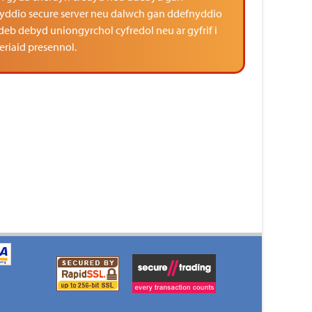
yddio secure server neu dalwch gan ddefnyddio
deb debyd uniongyrchol cyfredol neu ar gyfrif i
riaid presennol.