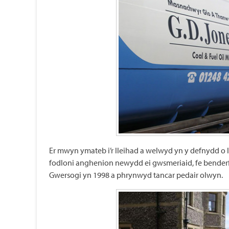
Er mwyn ymateb i’r lleihad a welwyd yn y defnydd o lo
fodloni anghenion newydd ei gwsmeriaid, fe bender
Gwersogi yn 1998 a phrynwyd tancar pedair olwyn.