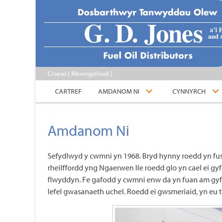
Croeso [
Mewngofnodi
]
CARTREF
AMDANOM NI
CYNNYRCH
Amdanom Ni
Sefydlwyd y cwmni yn 1968. Bryd hynny roedd yn f
rheilffordd yng Ngaerwen lle roedd glo yn cael ei gy
flwyddyn. Fe gafodd y cwmni enw da yn fuan am gy
lefel gwasanaeth uchel. Roedd ei gwsmeriaid, yn eu tr